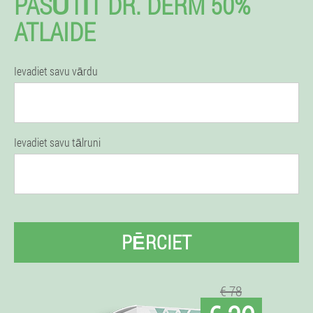
PASŪTĪT DR. DERM 50%
ATLAIDE
Ievadiet savu vārdu
Ievadiet savu tālruni
PĒRCIET
€ 78