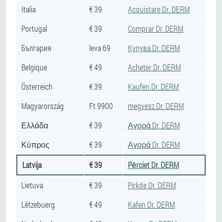
Italia
€ 39
Acquistare Dr. DERM
Portugal
€ 39
Comprar Dr. DERM
България
leva 69
Купува Dr. DERM
Belgique
€ 49
Acheter Dr. DERM
Österreich
€ 39
Kaufen Dr. DERM
Magyarország
Ft 9900
megvesz Dr. DERM
Ελλάδα
€ 39
Αγορά Dr. DERM
Κύπρος
€ 39
Αγορά Dr. DERM
Latvija
€ 39
Pērciet Dr. DERM
Lietuva
€ 39
Pirkite Dr. DERM
Lëtzebuerg
€ 49
Kafen Dr. DERM