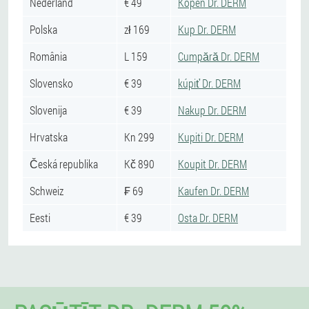
Nederland
€ 49
Kopen Dr. DERM
Polska
zł 169
Kup Dr. DERM
România
L 159
Cumpără Dr. DERM
Slovensko
€ 39
kúpiť Dr. DERM
Slovenija
€ 39
Nakup Dr. DERM
Hrvatska
Kn 299
Kupiti Dr. DERM
Česká republika
Kč 890
Koupit Dr. DERM
Schweiz
₣ 69
Kaufen Dr. DERM
Eesti
€ 39
Osta Dr. DERM