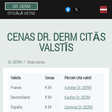
DR. DERM
OFICIĀLĀ VIETNE
CENAS DR. DERM CITĀS
VALSTĪS
Dr. DERM
Visas cenas
Valstis
Cenas
Pērciet citā valstī
France
€ 39
Acheter Dr. DERM
Deutschland
€ 39
Kaufen Dr. DERM
España
€ 39
Comprar Dr. DERM